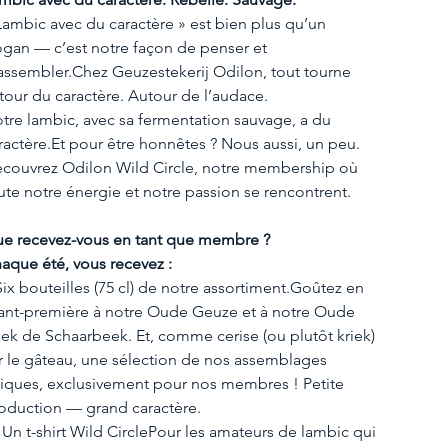
Lambic avec du caractère » est bien plus qu’un 
ogan — c’est notre façon de penser et 
assembler.Chez Geuzestekerij Odilon, tout tourne 
tour du caractère. Autour de l’audace.
tre lambic, avec sa fermentation sauvage, a du 
ractère.Et
 pour être honnêtes ? Nous aussi, un peu.
couvrez Odilon Wild Circle, notre membership où 
ute notre énergie et notre passion se rencontrent.
e recevez-vous en tant que membre ?
aque été, vous recevez :
 Six bouteilles (75 cl) de notre assortiment.Goûtez en 
ant-première à notre Oude Geuze et à notre Oude 
iek de Schaarbeek. Et, comme cerise (ou plutôt kriek) 
r le gâteau, une sélection de nos assemblages 
iques, exclusivement pour nos membres ! Petite 
oduction — grand caractère.
 Un t-shirt Wild CirclePour les amateurs de lambic qui 