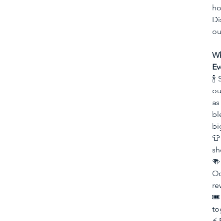
ho
Di
ou
Wh
Ev
🍾
ou
as
bl
bi
👕
sh
🍻
Od
re
🎟
to
⚡ 