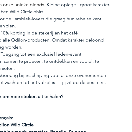
n onze unieke blends
. Kleine oplage - groot karakter.
 Een Wild Circle-shirt
or de Lambiek-lovers die graag hun rebelse kant 
ten zien.
 10% korting in de stekerij en het café
 alle Odilon-producten. Omdat karakter beloond 
g worden.
 Toegang tot een exclusief leden-event
 samen te proeven, te ontdekken en vooral, te 
nieten.
Voorrang bij inschrijving voor al onze evenementen
et wachten tot het volzet is — jij zit op de eerste rij.
n om mee streken uit te halen?
ançais:
ilon Wild Circle
mbic avec du caractère. Rebelle. Sauvage.