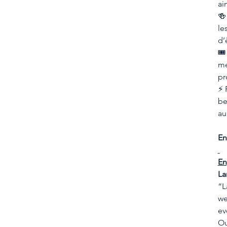
ai
🍻
le
d’
🎟
me
pr
⚡ 
be
au
En
En
La
“L
we
ev
Ou