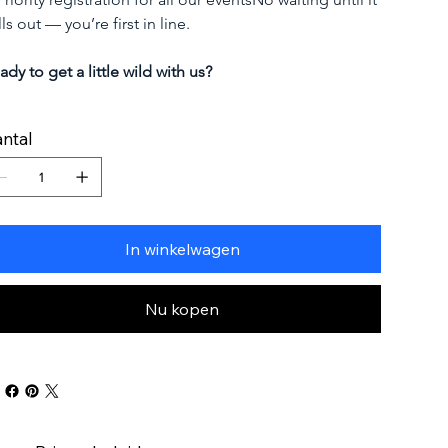
lls out — you’re first in line.
ady to get a little wild with us?
ntal
In winkelwagen
Nu kopen