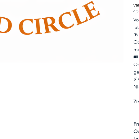
va
👕
Vo
la
🍻
Op
ma
🎟
Om
ge
⚡ 
Ni
Zi
Fr
Od
La