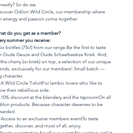
nestly? So do we.
scover Odilon Wild Circle, our membership where 
r energy and passion come together.
at do you get as a member?
ery summer you receive:
 Six bottles (75cl) from our 
range.Be
 the first to taste 
r Oude Geuze and Oude Schaarbeekse Kriek. And, 
 the cherry (or kriek) on top, a selection of our unique 
ends, exclusively for our members! Small batch — 
g character.
 A Wild Circle T-shirtFor lambic lovers who like to 
ow their rebellious side.
 10% discount at the blendery and the taproomOn all 
ilon products. Because character deserves to be 
warded.
 Access to an exclusive members eventTo taste 
gether, discover, and most of all, enjoy.
Priority registration for all our eventsNo waiting until it 