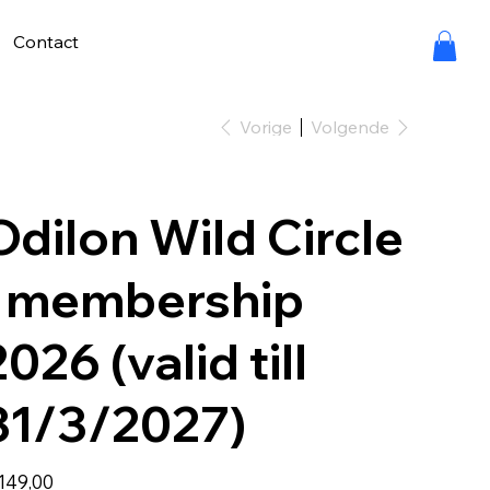
Contact
Vorige
Volgende
Odilon Wild Circle
- membership
2026 (valid till
31/3/2027)
149,00