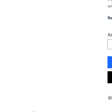
se
Re
Aa