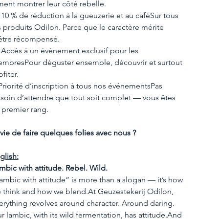
ment montrer leur côté rebelle.
 10 % de réduction à la gueuzerie et au caféSur tous 
s produits Odilon. Parce que le caractère mérite 
être récompensé.
 Accès à un événement exclusif pour les 
mbresPour déguster ensemble, découvrir et surtout 
ofiter.
Priorité d’inscription à tous nos événementsPas 
soin d’attendre que tout soit complet — vous êtes 
 premier rang.
vie de faire quelques folies avec nous ?
glish:
mbic with attitude. Rebel. Wild.
ambic with attitude” is more than a slogan — it’s how 
 think and how we 
blend.At
 Geuzestekerij Odilon, 
erything revolves around character. Around daring.
r lambic, with its wild fermentation, has attitude.And 