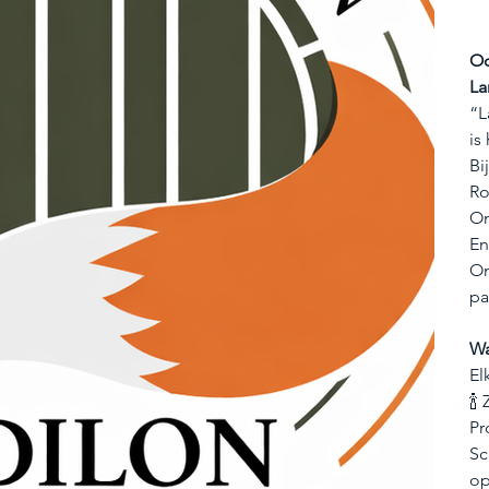
Od
La
“L
is
Bi
Ro
On
En
On
pa
Wa
El
🍾
Pr
Sc
op