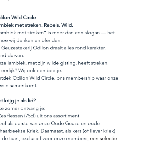
ilon Wild Circle
mbiek met streken. Rebels. Wild.
ambiek met streken” is meer dan een slogan — het 
 hoe wij denken en blenden.
j Geuzestekerij Odilon draait alles rond karakter. 
nd durven.
ze lambiek, met zijn wilde gisting, heeft streken.
 eerlijk? Wij ook een beetje.
tdek Odilon Wild Circle, ons membership waar onze 
ssie samenkomt.
t krijg je als lid?
ke zomer ontvang je:
 Zes flessen (75cl) uit ons assortiment.
oef als eerste van onze Oude Geuze en oude 
haarbeekse Kriek. Daarnaast, als kers (of liever kriek) 
 de taart, exclusief voor onze members, 
een selectie 