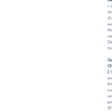
« 
sl
d’
au
No
ca
Dé
to
Qu
Ch
🍾
av
Kr
su
un
pr
👕